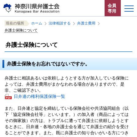
ペ
本
サ
会員
ー
文
イ
専用
ジ
へ
ト
こ
サ
の
ジ
内
こ
ペ
サ
ホーム
現在の場所
ホーム
の
法律相談する
の
弁護士費用
の
こ
イ
中
中
中
先
ャ
共
こ
ー
イ
弁護士保険について
か
ト
の
の
の
か
ジ
頭
ン
通
ト
お知らせ
ら
内
こ
ら
共
内
で
プ
メ
弁護士保険について
こ
サ
共
ペ
通
の
す。
す
ニ
か
イ
通
神奈川県弁護士会とは
ー
メ
現
る。
ュ
ら
ト
メ
ジ
ニ
在
ー
本
共
ュ
弁護士保険をお忘れではないですか。
位
内
ニ
法律相談する
こ
文
通
ー
置
共
ュ
こ
で
メ
を
を
通
ー
弁護士に相談あるいは依頼しようとする方が加入している保険に
す。
よくある質問
ま
ニ
読
表
メ
を
よっては、弁護士費用がまかなわれる場合がありますので、是
で。
ュ
み
示
ニ
読
非、ご確認下さい。
ー
飛
し
ュ
み
P
日弁連の権利保護保険一覧
で
ば
て
D
ー
飛
す。
す。
い
また、日弁連と協定を締結している保険会社や共済協同組合（以
F
で
ば
ま
下「協定保険会社等」といいます。）の加入者（商品によっては
フ
す。
す。
閉じる
す。
その御家族）の方は、トラブルに遭って弁護士に依頼しようとす
ァ
るときに、日弁連・各地の弁護士会を通じて弁護士の紹介を受け
イ
ることができます。また、既に弁護士の知り合いがいる方につき
ル