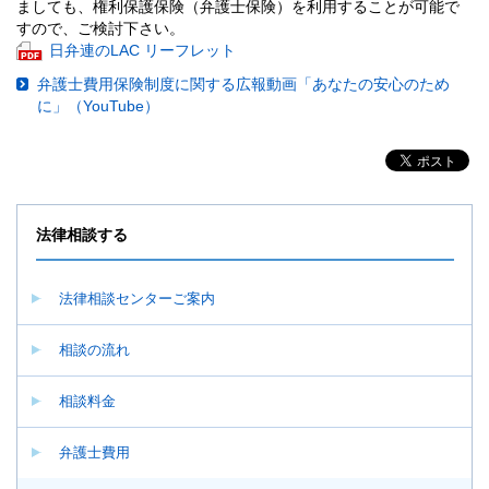
ましても、権利保護保険（弁護士保険）を利用することが可能で
が
すので、ご検討下さい。
開
P
日弁連のLAC リーフレット
き
D
ま
弁護士費用保険制度に関する広報動画「あなたの安心のため
F
す。
に」（YouTube）
フ
ァ
イ
ル
が
開
法律相談する
き
ま
す。
法律相談センターご案内
相談の流れ
相談料金
弁護士費用