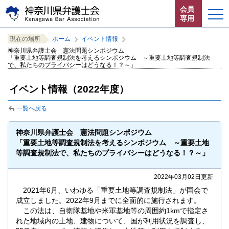
ペ
本
サ
会員
ー
文
イ
専用
ジ
へ
ト
こ
サ
の
ジ
内
ホーム
現在の場所
ホーム
イベント情報
こ
イ
先
ャ
共
神奈川県弁護士会 憲法問題シンポジウム
か
ト
頭
ン
通
「重要土地等調査規制法を考えるシンポジウム ～重要土地等調査規制法
お知らせ
ら
内
で、私たちのプライバシーはどうなる！？～」
で
プ
メ
サ
共
す。
す
ニ
イ
通
神奈川県弁護士会とは
イベント情報（2022年度）
る。
ュ
ト
メ
ー
内
ニ
一覧へ戻る
法律相談する
こ
共
ュ
こ
通
ー
神奈川県弁護士会 憲法問題シンポジウム
よくある質問
ま
メ
を
「重要土地等調査規制法を考えるシンポジウム ～重要土地
で。
ニ
読
等調査規制法で、私たちのプライバシーはどうなる！？～」
ュ
み
ー
飛
2022年03月02日更新
で
ば
2021年6月、いわゆる「重要土地等調査規制法」が国会で
す。
す。
閉じる
成立しました。2022年9月までに全面的に施行されます。
この法は、自衛隊基地や米軍基地等の周囲約1kmで指定さ
れた地域内の土地、建物について、国が利用状況を調査し、