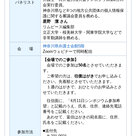
パネリスト
会実行委員。
神奈川県など4つの地方公共団体の個人情報保
護に関する審議会委員を務める。
星野 潔 さん
リムピース編集部
立正大学・桜美林大学・関東学院大学などで
非常勤講師を務める。
神奈川県弁護士会館5階
会 場
Zoomウェビナーで同時配信
【会場でのご参加】
会場でのご参加は
50名
とさせていただきま
す。
ご希望の方は、
往復はがき
でお申し込みく
ださい。先着順とさせていただきます。
１通のはがきで、おひとりのお申込みとさ
せていただきます。
往信面に、「4月11日シンポジウム参加希
望」と記載のうえ、氏名、住所、連絡先電話
番号をご記載ください。
あわせて、返信はがきの宛名面に、住所、
氏名をご記載ください。
■送付先
参加方法