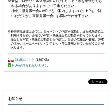
※新型コロナウイルス感染症の関係で、中止等を余儀なくさ
れる場合がありますのでご了承ください。
神奈川県弁護士会のHPでもご案内しますので、HPをご覧
いただくか、直接弁護士会にお問い合わせ下さい。
※神奈川県弁護士会では、当イベントの内容を記録し、また成果普及に
利用するため、会場での写真・映像撮影及び録音を行っております。
撮影した写真・映像及び録音した内容は、当会の広報誌や書籍、DVD
のほか、ホームページ、パンフレット等に使用させていただくことが
あります。
P
詳細はこちら
(1807KB)
D
PDFが見られないときは
F
フ
ァ
イ
ル
が
開
お知らせ
き
ま
す。