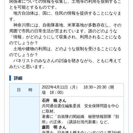
関係者についての情報を収集し、土地等の利用を規制するこ
とを可能とするものです。
地方自治体は、国に、住民の情報を提供することになりま
す。
神奈川県には、自衛隊基地、米軍基地が多数存在し、その
周囲で市民の日常生活が営まれています。誰のどのような
「情報」がどのようにして収集され、利用されることになる
のでしょうか？
土地や建物の利用は、どのような規制を受けることになる
のでしょうか？
パネリストのみなさんの討論を聴きながら、ともに考えて
みたいと思います。
詳細
2022年4月11日（月） 18:30～20:30（開
日 時
場 18：00）
石井 暁 さん
共同通信選任編集委員 安全保障問題を中心
に取材。
著書に「自衛隊の闇組織 秘密情報部隊『別
班』の正体」（講談社現代新書）など。
森田 明 さん
弁護士 日弁連人権大会シンポジウム第2分科