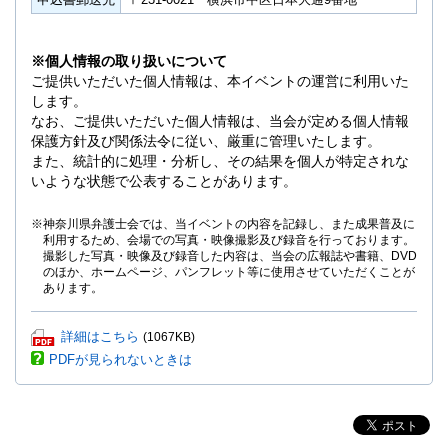
※個人情報の取り扱いについて
ご提供いただいた個人情報は、本イベントの運営に利用いた
します。
なお、ご提供いただいた個人情報は、当会が定める個人情報
保護方針及び関係法令に従い、厳重に管理いたします。
また、統計的に処理・分析し、その結果を個人が特定されな
いような状態で公表することがあります。
※神奈川県弁護士会では、当イベントの内容を記録し、また成果普及に
利用するため、会場での写真・映像撮影及び録音を行っております。
撮影した写真・映像及び録音した内容は、当会の広報誌や書籍、DVD
のほか、ホームページ、パンフレット等に使用させていただくことが
あります。
P
詳細はこちら
(1067KB)
D
PDFが見られないときは
F
フ
ァ
イ
ル