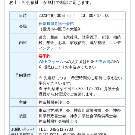
務士・社会福祉士が無料で相談に応じます。
日時
2023年9月30日（土） 13：00～17：00
神奈川県弁護士会館
会場
（横浜市中区日本大通9）
遺言、相続、任意後見、財産管理、介護、相続
内容
税、年金、お墓、家族信託、遺品整理、エンデ
ィングノート
要予約
WEBフォーム
への入力又はPDFの
申込書
のFA
X・郵送によりお申込みください！
予約受付
※ 先着順につき、希望時間のご期待に添えない
場合がございます。
※ 予約結果を平日 9：30～17：00 に弁護士会
職員からお電話でご連絡します。
主催
神奈川県弁護士会
東京地方税理士会、神奈川県司法書士会、神奈
後援
川県行政書士会、神奈川県社会保険労務士会、
神奈川県社会福祉士会
お問い合わせ
TEL：045-211-7700
申込書郵送先
〒231-0021 横浜市中区日本大通9番地