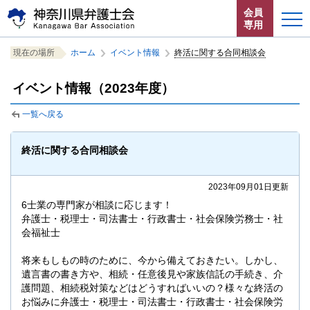
ペ
本
サ
会員
ー
文
イ
専用
ジ
へ
ト
こ
サ
の
ジ
内
ホーム
現在の場所
ホーム
イベント情報
終活に関する合同相談会
こ
イ
先
ャ
共
か
ト
頭
ン
通
お知らせ
イベント情報（2023年度）
ら
内
で
プ
メ
サ
共
す。
す
ニ
一覧へ戻る
イ
通
神奈川県弁護士会とは
る。
ュ
ト
メ
ー
内
ニ
法律相談する
終活に関する合同相談会
こ
共
ュ
こ
通
ー
よくある質問
ま
2023年09月01日更新
メ
を
で。
ニ
読
6士業の専門家が相談に応じます！
ュ
み
弁護士・税理士・司法書士・行政書士・社会保険労務士・社
ー
飛
会福祉士
で
ば
将来もしもの時のために、今から備えておきたい。しかし、
す。
す。
閉じる
遺言書の書き方や、相続・任意後見や家族信託の手続き、介
護問題、相続税対策などはどうすればいいの？様々な終活の
お悩みに弁護士・税理士・司法書士・行政書士・社会保険労