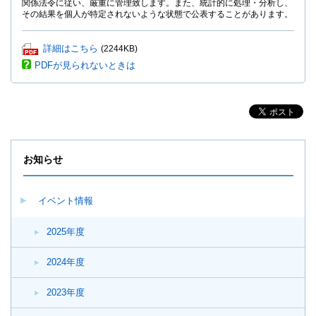
関係法令に従い、厳重に管理致します。また、統計的に処理・分析し、
その結果を個人が特定されないような状態で公表することがあります。
P
詳細はこちら
(2244KB)
D
PDFが見られないときは
F
フ
ァ
イ
ル
が
開
お知らせ
き
ま
す。
イベント情報
2025年度
2024年度
2023年度