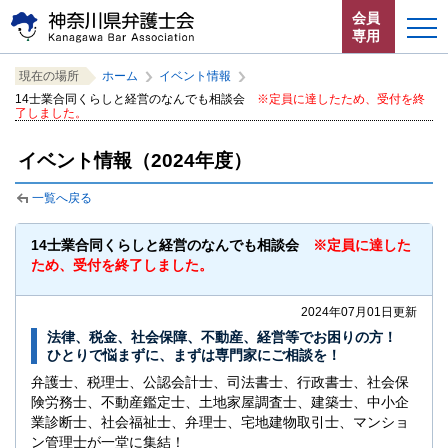
ペ
本
サ
会員
ー
文
イ
専用
ジ
へ
ト
こ
サ
の
ジ
内
ホーム
現在の場所
ホーム
イベント情報
こ
イ
先
ャ
共
14士業合同くらしと経営のなんでも相談会
※定員に達したため、受付を終
か
ト
頭
ン
通
了しました。
お知らせ
ら
内
で
プ
メ
サ
共
す。
す
ニ
イベント情報（2024年度）
イ
通
神奈川県弁護士会とは
る。
ュ
ト
メ
ー
一覧へ戻る
内
ニ
法律相談する
こ
共
ュ
こ
14士業合同くらしと経営のなんでも相談会
※定員に達した
通
ー
よくある質問
ま
ため、受付を終了しました。
メ
を
で。
ニ
読
2024年07月01日更新
ュ
み
ー
飛
法律、税金、社会保障、不動産、経営等でお困りの方！
ひとりで悩まずに、まずは専門家にご相談を！
で
ば
す。
す。
閉じる
弁護士、税理士、公認会計士、司法書士、行政書士、社会保
険労務士、不動産鑑定士、土地家屋調査士、建築士、中小企
業診断士、社会福祉士、弁理士、宅地建物取引士、マンショ
ン管理士が一堂に集結！