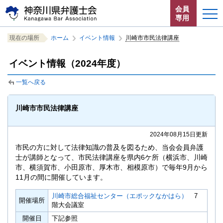
ペ
本
サ
会員
ー
文
イ
専用
ジ
へ
ト
こ
サ
の
ジ
内
ホーム
現在の場所
ホーム
イベント情報
川崎市市民法律講座
こ
イ
先
ャ
共
か
ト
頭
ン
通
お知らせ
イベント情報（2024年度）
ら
内
で
プ
メ
サ
共
す。
す
ニ
一覧へ戻る
イ
通
神奈川県弁護士会とは
る。
ュ
ト
メ
ー
内
ニ
法律相談する
川崎市市民法律講座
こ
共
ュ
こ
通
ー
よくある質問
ま
2024年08月15日更新
メ
を
で。
ニ
読
市民の方に対して法律知識の普及を図るため、当会会員弁護
ュ
み
士が講師となって、市民法律講座を県内6ケ所（横浜市、川崎
ー
飛
市、横須賀市、小田原市、厚木市、相模原市）で毎年9月から
11月の間に開催しています。
で
ば
す。
す。
閉じる
川崎市総合福祉センター（エポックなかはら）
7
開催場所
階大会議室
開催日
下記参照