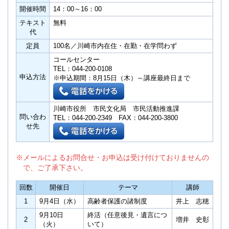
開催時間
14：00～16：00
テキスト
無料
代
定員
100名／川崎市内在住・在勤・在学問わず
コールセンター
TEL：
044-200-0108
申込方法
※申込期間：8月15日（木）～講座最終日まで
川崎市役所 市民文化局 市民活動推進課
問い合わ
TEL：
044-200-2349 FAX：044-200-3800
せ先
※メールによるお問合せ・お申込は受け付けておりませんの
で、ご了承下さい。
回数
開催日
テーマ
講師
1
9月4日（水）
高齢者保護の諸制度
井上 志穂
9月10日
終活（任意後見・遺言につ
2
増井 史彰
（火）
いて）