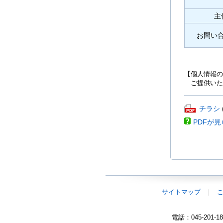
主
お問い
【個人情報の
ご提供いた
PDF
チラシ
フ
PDFが
ァ
イ
ル
が
開
き
ま
サイトマップ
す。
電話：045-201