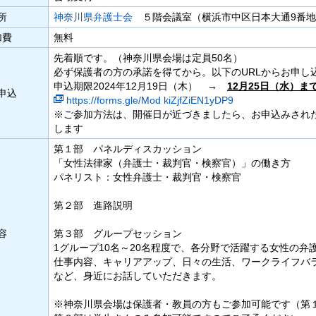
所
神奈川県弁護士会
５階会議室（横浜市中区日本大通9番地
加費
無料
先着順です。（神奈川県会場は定員50名）
必ず保護者の方の承諾を得てから。以下のURLからお申し
申込期限2024年12月19日（木） →
12月25日（水）ま
申込
https://forms.gle/Mod kiZjfZiEN1yDP9
※ご参加方法は、開催日が近づきましたら、お申込みされ
します
第１部 パネルディスカッション
「女性法律家（弁護士・裁判官・検察官）」の働き方
パネリスト：女性弁護士・裁判官・検察官
第２部 進路説明
容
第３部 グループセッション
1グループ10名～20名程度で、各分野で活躍する女性の
仕事内容、キャリアアップ、日々の生活、ワークライフバ
など、身近にお話していただきます。
※神奈川県会場は保護者・教員の方もご参加可能です（第