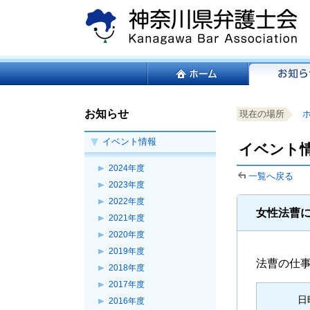
ペ
本
ー
文
ジ
へ
の
ジ
こ
サ
先
ャ
こ
イ
頭
ン
か
ト
サ
で
プ
ら
内
イ
す。
す
お知らせ
本
現在の場所
サ
共
ト
る。
文
イ
通
内
イベント情報
こ
イベント情
ト
メ
共
こ
内
ニ
通
2024年度
ま
一覧へ戻る
共
ュ
メ
で。
2023年度
通
ー
ニ
2022年度
メ
を
ュ
女性法曹
2021年度
ニ
読
ー
ュ
み
2020年度
こ
ー
飛
こ
2019年度
法曹の仕
で
ば
ま
2018年度
す。
す。
で。
2017年度
日
2016年度