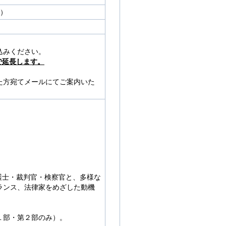
）
込みください。
で延長します。
た方宛てメールにてご案内いた
弁護士・裁判官・検察官と、多様な
ランス、法律家をめざした動機
１部・第２部のみ）。