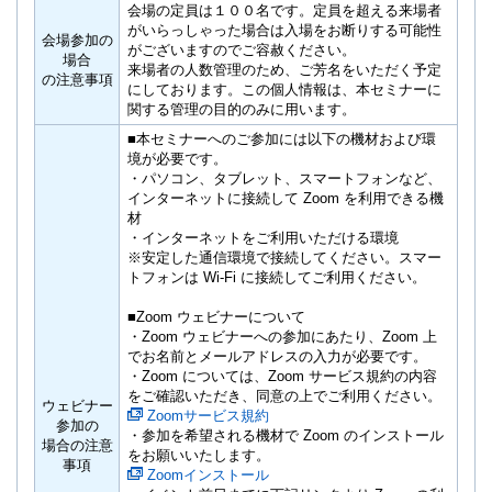
会場の定員は１００名です。定員を超える来場者
がいらっしゃった場合は入場をお断りする可能性
会場参加の
がございますのでご容赦ください。
場合
来場者の人数管理のため、ご芳名をいただく予定
の注意事項
にしております。この個人情報は、本セミナーに
関する管理の目的のみに用います。
■本セミナーへのご参加には以下の機材および環
境が必要です。
・パソコン、タブレット、スマートフォンなど、
インターネットに接続して Zoom を利用できる機
材
・インターネットをご利用いただける環境
※安定した通信環境で接続してください。スマー
トフォンは Wi-Fi に接続してご利用ください。
■Zoom ウェビナーについて
・Zoom ウェビナーへの参加にあたり、Zoom 上
でお名前とメールアドレスの入力が必要です。
・Zoom については、Zoom サービス規約の内容
をご確認いただき、同意の上でご利用ください。
ウェビナー
Zoomサービス規約
参加の
・参加を希望される機材で Zoom のインストール
場合の注意
をお願いいたします。
事項
Zoomインストール