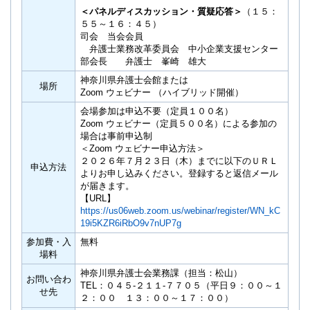
＜パネルディスカッション・質疑応答＞
（１５：
５５～１６：４５）
司会 当会会員
弁護士業務改革委員会 中小企業支援センター
部会長 弁護士 峯崎 雄大
神奈川県弁護士会館または
場所
Zoom ウェビナー （ハイブリッド開催）
会場参加は申込不要（定員１００名）
Zoom ウェビナー（定員５００名）による参加の
場合は事前申込制
＜Zoom ウェビナー申込方法＞
２０２６年７月２３日（木）までに以下のＵＲＬ
申込方法
よりお申し込みください。登録すると返信メール
が届きます。
【URL】
https://us06web.zoom.us/webinar/register/WN_kC
19i5KZR6iRbO9v7nUP7g
参加費・入
無料
場料
神奈川県弁護士会業務課（担当：松山）
お問い合わ
TEL：０４５-２１１-７７０５（平日９：００～１
せ先
２：００ １３：００～１７：００）