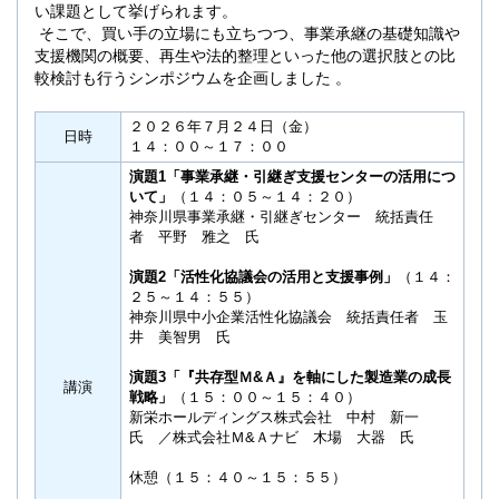
い課題として挙げられます。
そこで、買い手の立場にも立ちつつ、事業承継の基礎知識や
支援機関の概要、再生や法的整理といった他の選択肢との比
較検討も行うシンポジウムを企画しました 。
２０２６年７月２４日（金）
日時
１４：００～１７：００
演題1「事業承継・引継ぎ支援センターの活用につ
いて」
（１４：０５～１４：２０）
神奈川県事業承継・引継ぎセンター 統括責任
者 平野 雅之 氏
演題2「活性化協議会の活用と支援事例」
（１４：
２５～１４：５５）
神奈川県中小企業活性化協議会 統括責任者 玉
井 美智男 氏
演題3「『共存型Ｍ&Ａ』を軸にした製造業の成長
講演
戦略」
（１５：００～１５：４０）
新栄ホールディングス株式会社 中村 新一
氏 ／株式会社Ｍ&Ａナビ 木場 大器 氏
休憩（１５：４０～１５：５５）