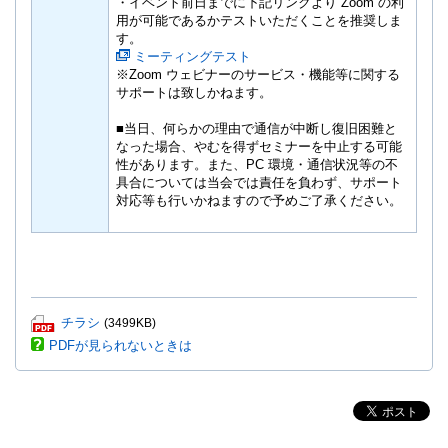
・イベント前日までに下記リンクより Zoom の利
用が可能であるかテストいただくことを推奨しま
す。
ミーティングテスト
※Zoom ウェビナーのサービス・機能等に関する
サポートは致しかねます。
■当日、何らかの理由で通信が中断し復旧困難と
なった場合、やむを得ずセミナーを中止する可能
性があります。また、PC 環境・通信状況等の不
具合については当会では責任を負わず、サポート
対応等も行いかねますので予めご了承ください。
P
チラシ
(3499KB)
D
PDFが見られないときは
F
フ
ァ
イ
ル