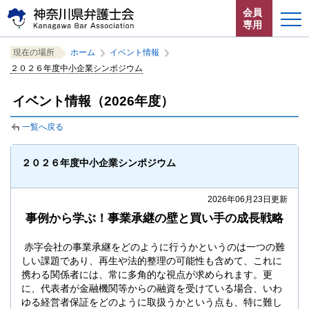
ペ
本
サ
会員
ー
文
イ
専用
ジ
へ
ト
こ
サ
の
ジ
内
ホーム
現在の場所
ホーム
イベント情報
こ
イ
先
ャ
共
２０２６年度中小企業シンポジウム
か
ト
頭
ン
通
お知らせ
ら
内
で
プ
メ
イベント情報（2026年度）
サ
共
す。
す
ニ
イ
通
神奈川県弁護士会とは
る。
ュ
一覧へ戻る
ト
メ
ー
内
ニ
法律相談する
こ
共
ュ
２０２６年度中小企業シンポジウム
こ
通
ー
よくある質問
ま
メ
を
で。
2026年06月23日更新
ニ
読
ュ
み
事例から学ぶ！事業承継の壁と買い手の成長戦略
ー
飛
で
ば
赤字会社の事業承継をどのように行うかというのは一つの難
す。
す。
しい課題であり、再生や法的整理の可能性も含めて、これに
閉じる
携わる関係者には、常に多角的な視点が求められます。更
に、代表者が金融機関等からの融資を受けている場合、いわ
ゆる経営者保証をどのように取扱うかという点も、特に難し