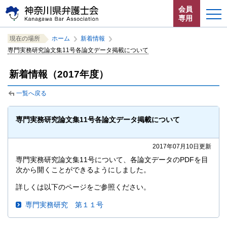
ペ
本
サ
会員
ー
文
イ
専用
ジ
へ
ト
こ
サ
の
ジ
内
ホーム
現在の場所
ホーム
新着情報
こ
イ
先
ャ
共
専門実務研究論文集11号各論文データ掲載について
か
ト
頭
ン
通
お知らせ
ら
内
で
プ
メ
新着情報（2017年度）
サ
共
す。
す
ニ
イ
通
神奈川県弁護士会とは
る。
ュ
一覧へ戻る
ト
メ
ー
内
ニ
法律相談する
こ
共
ュ
専門実務研究論文集11号各論文データ掲載について
こ
通
ー
よくある質問
ま
メ
を
で。
2017年07月10日更新
ニ
読
ュ
み
専門実務研究論文集11号について、各論文データのPDFを目
次から開くことができるようにしました。
ー
飛
で
ば
詳しくは以下のページをご参照ください。
す。
す。
閉じる
専門実務研究 第１１号