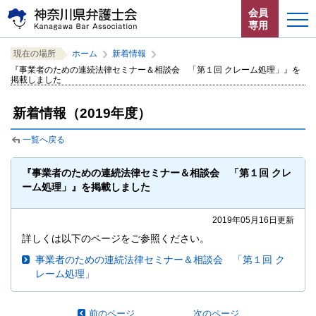
ペ
本
サ
会員
ー
文
イ
専用
ジ
へ
ト
こ
サ
の
ジ
内
ホーム
現在の場所
ホーム
新着情報
こ
イ
先
ャ
共
『事業者のための連続法律セミナー＆相談会 「第１回 クレーム処理」』を
か
ト
頭
ン
通
掲載しました
お知らせ
ら
内
で
プ
メ
サ
共
す。
す
ニ
新着情報（2019年度）
イ
通
神奈川県弁護士会とは
る。
ュ
ト
メ
ー
一覧へ戻る
内
ニ
法律相談する
こ
共
ュ
こ
『事業者のための連続法律セミナー＆相談会 「第１回 クレ
通
ー
よくある質問
ま
ーム処理」』を掲載しました
メ
を
で。
ニ
読
2019年05月16日更新
ュ
み
ー
飛
詳しくは以下のページをご参照ください。
で
ば
事業者のための連続法律セミナー＆相談会 「第１回 ク
す。
す。
閉じる
レーム処理」
前のページ
次のページ