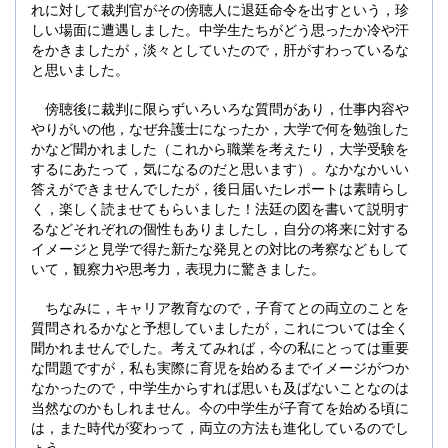
れに対して裁判官がその傍聴人に退廷命令を出すという，珍
しい場面に遭遇しました。中学生たちがどう思ったか冷や汗
をかきましたが，淡々としていたので，肝がすわっているな
と思いました。
傍聴後に裁判に限らずいろいろな質問があり，仕事内容や
やりがいの他，なぜ弁護士になったか，大学で何を勉強した
かなど聞かれました（これから職業を考えたり，大学受験を
するにあたって，気になるのだと思います）。なかなかいい
答えができませんでしたが，後日届いたレポートは素晴らし
く，楽しく読ませてもらいました！法廷の図を書いて説明す
るなどそれぞれの個性もありましたし，自分の将来に対する
イメージと見学で得た新たな発見との対比の考察などもして
いて，観察力や思考力，表現力に驚きました。
ちなみに，キャリア教育なので，子育てとの両立のことを
質問されるかなと予想していましたが，これについては全く
聞かれませんでした。考えてみれば，今の私にとっては重要
な問題ですが，私も実際に育児を始めるまでイメージがつか
なかったので，中学生からすれば思いも及ばないことなのは
当然なのかもしれません。今の中学生が子育てを始める頃に
は，また時代が変わって，両立の方法も進化しているのでし