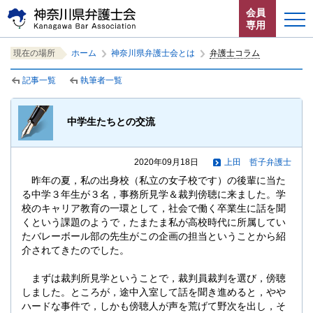
ペ
本
サ
会員
ー
文
イ
専用
ジ
へ
ト
こ
サ
の
ジ
内
ホーム
現在の場所
ホーム
神奈川県弁護士会とは
弁護士コラム
こ
イ
先
ャ
共
か
ト
頭
ン
通
記事一覧
執筆者一覧
お知らせ
ら
内
で
プ
メ
サ
共
す。
す
ニ
イ
通
神奈川県弁護士会とは
中学生たちとの交流
る。
ュ
ト
メ
ー
内
ニ
法律相談する
こ
共
ュ
2020年09月18日
上田 哲子弁護士
こ
通
ー
昨年の夏，私の出身校（私立の女子校です）の後輩に当た
よくある質問
ま
メ
を
る中学３年生が３名，事務所見学＆裁判傍聴に来ました。学
で。
ニ
読
校のキャリア教育の一環として，社会で働く卒業生に話を聞
ュ
み
くという課題のようで，たまたま私が高校時代に所属してい
ー
飛
たバレーボール部の先生がこの企画の担当ということから紹
で
ば
介されてきたのでした。
す。
す。
閉じる
まずは裁判所見学ということで，裁判員裁判を選び，傍聴
しました。ところが，途中入室して話を聞き進めると，やや
ハードな事件で，しかも傍聴人が声を荒げて野次を出し，そ