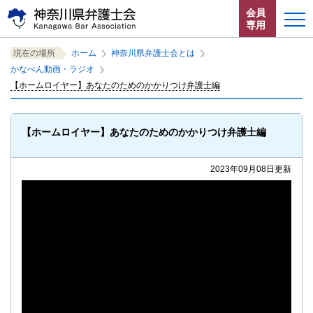
ペ
本
サ
会員
ー
文
イ
専用
ジ
へ
ト
こ
サ
の
ジ
内
ホーム
現在の場所
ホーム
神奈川県弁護士会とは
こ
イ
先
ャ
共
かなべん動画・ラジオ
か
ト
頭
ン
通
お知らせ
【ホームロイヤー】あなたのためのかかりつけ弁護士編
ら
内
で
プ
メ
サ
共
す。
す
ニ
イ
通
神奈川県弁護士会とは
る。
ュ
ト
メ
【ホームロイヤー】あなたのためのかかりつけ弁護士編
ー
内
ニ
法律相談する
こ
共
ュ
こ
2023年09月08日更新
通
ー
よくある質問
ま
メ
を
で。
ニ
読
ュ
み
ー
飛
で
ば
す。
す。
閉じる