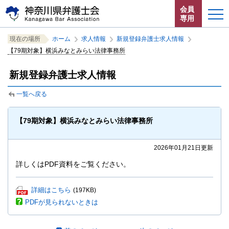
ペ
本
サ
会員
ー
文
イ
専用
ジ
へ
ト
こ
サ
の
ジ
内
ホーム
現在の場所
ホーム
求人情報
新規登録弁護士求人情報
こ
イ
先
ャ
共
【79期対象】横浜みなとみらい法律事務所
か
ト
頭
ン
通
お知らせ
ら
内
で
プ
メ
新規登録弁護士求人情報
サ
共
す。
す
ニ
イ
通
神奈川県弁護士会とは
る。
ュ
一覧へ戻る
ト
メ
ー
内
ニ
法律相談する
こ
共
ュ
【79期対象】横浜みなとみらい法律事務所
こ
通
ー
よくある質問
ま
メ
を
で。
2026年01月21日更新
ニ
読
ュ
み
詳しくはPDF資料をご覧ください。
ー
飛
で
ば
P
詳細はこちら
(197KB)
す。
す。
閉じる
D
PDFが見られないときは
F
フ
ァ