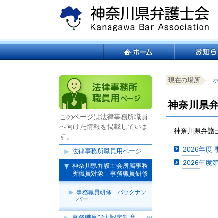
ペ
本
ー
文
ジ
へ
の
ジ
こ
サ
先
ャ
こ
イ
頭
ン
か
ト
サ
で
プ
ら
内
イ
す。
す
現在の場所
サ
共
ト
る。
イ
通
内
神奈川県
ト
メ
共
内
ニ
通
このページは法律事務所職員
共
ュ
メ
へ向けた情報を掲載していま
神奈川県弁護
通
ー
ニ
す。
メ
を
ュ
2026年
法律事務所職員用ページ
ニ
読
ー
2026年度
ュ
み
神奈川県弁護士会所属事務
こ
所職員対象 事務職員研修
ー
飛
こ
で
ば
ま
事務職員研修 バックナン
す。
す。
で。
バー
事務職員能力認定制度