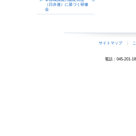
（日弁連）に基づく研修
会
本
文
サイトマップ
こ
こ
電話：045-201
ま
で。