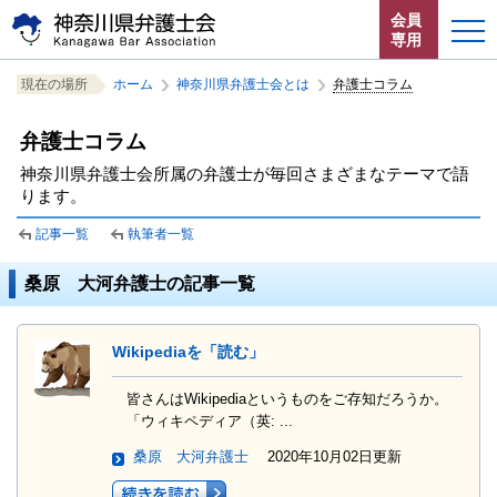
ペ
本
サ
会員
ー
文
イ
専用
ジ
へ
ト
こ
サ
の
ジ
内
ホーム
現在の場所
ホーム
神奈川県弁護士会とは
弁護士コラム
こ
イ
先
ャ
共
か
ト
頭
ン
通
お知らせ
弁護士コラム
ら
内
で
プ
メ
サ
共
す。
す
ニ
神奈川県弁護士会所属の弁護士が毎回さまざまなテーマで語
イ
通
神奈川県弁護士会とは
ります。
る。
ュ
ト
メ
ー
内
ニ
記事一覧
執筆者一覧
法律相談する
こ
共
ュ
こ
通
ー
桑原 大河弁護士の記事一覧
よくある質問
ま
メ
を
で。
ニ
読
ュ
み
Wikipediaを「読む」
ー
飛
で
ば
皆さんはWikipediaというものをご存知だろうか。
す。
す。
閉じる
「ウィキペディア（英: ...
桑原 大河弁護士
2020年10月02日更新