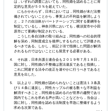
は，いずれの調査においても，同性婚を認めることに肯
定的な意見が５０％を超えていた。
にもかかわらず，日本においては，同性婚が未だ法整
備されていないことから，事実上の不利益を解消しよう
と，２７の自治体がパートナーシップに関する要綱等を
制定しているし，神奈川県においても，横須賀市や小田
原市にて要綱が制定されている。
こうした各自治体の取り組みは，同性婚への社会的理
解を深め，同制度成立を後押しするものとして評価され
るべきである。しかし，前記２項で指摘した問題が解消
されるものではないことにも留意する必要がある。
それ故，日本弁護士連合会も２０１９年７月１８日，
国に対し，同性婚の不整備は憲法違反であると指摘し，
これに関連する法令の改正を速やかに行うべきであると
意見を出した。
以上より，同性婚が認められないことは憲法１３条及
び１４条に違反し，同性カップルの被る数々な不利益を
解消すべきこと，同性婚を認めるのが世界の趨勢であり
国内でもこれを求める声が高いことなどから，当会は，
国に対し，同性婚を認める法制度を早急に整備するよう
求める次第である。