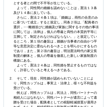
とする者との間で不平等が生じている。
よって，同性間の婚姻を認めないことは，憲法１３条
及び１４条に反している。
さらに，憲法２４条１項は,「婚姻は，両性の合意のみ
に基づいて成立」すると規定し，同条２項は,「配偶者の
選択，･･･離婚並びに婚姻及び家族に関するその他の事項
に関しては，法律は，個人の尊厳と両性の本質的平等に
立脚して，制定されなければならない。」と規定してい
るところ，第１項の趣旨は，婚姻が当事者の自由かつ平
等な意思決定に委ねられるべきことを明らかにするもの
であり，また，第２項の趣旨は，明治憲法時代の家父長
制度の解体と，個人の尊厳を徹底した新しい家族制度の
構築にある。
よって，憲法２４条は，同性婚を禁止するものではな
く，許容していると考えるべきである。
そして，現在，同性婚が認められていないことによ
り，同性カップルは，事実上・法律上，様々な不利益を
受けている。
例えば，同性カップルは，民法上，同性パートナーの
相続人にはなれない。同性パートナーが遺言によって遺
贈を受けた場合，配偶者としての税額軽減措置が適用さ
れず，むしろ，相続税額の２割加算が適用されてしま