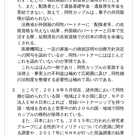
う。また，配偶者として遺族基礎年金・遺族厚生年金を
受給できない。加えて，同性カップルは，養子の共同親
権が認められない。
法務省が外国籍の同性パートナーに「配偶者等」の在
留資格を与えない結果，外国籍のパートナーと日本で生
活する際，短期滞在の在留資格での日本の滞在を余儀な
くされる。
医療機関は，一定の家族への病状説明や治療方針決定
への関与を認めているが，同性パートナーにはほとんど
これを認めていないのが実情である。
これらはほんの一例であり，同性カップルが直面する
法律上・事実上の不利益は極めて広範囲に及び，同性婚
の法制度を整備する必要性は極めて高いのである。
ところで，２０１９年５月現在，諸外国において同性
婚が認められている国・地域は２８か国に及び，ＮＰＯ
法人ＥＭＡ日本によれば，登録パートナーシップを持つ
国・地域を含めると世界中の約２０％の国・地域で同性
カップルの権利が保障されている。
また，日本においても，２０１５年に行われた研究者
グループによる性的マイノリティについての意識に関す
る調査や，２０１７年にＮＨＫが行った世論調査の結果