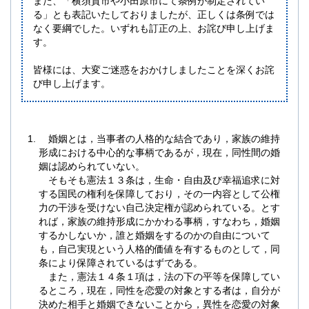
また、「横須賀市や小田原市にて条例が制定されてい
る」とも表記いたしておりましたが、正しくは条例では
なく要綱でした。いずれも訂正の上、お詫び申し上げま
す。
皆様には、大変ご迷惑をおかけしましたことを深くお詫
び申し上げます。
婚姻とは，当事者の人格的な結合であり，家族の維持
形成における中心的な事柄であるが，現在，同性間の婚
姻は認められていない。
そもそも憲法１３条は，生命・自由及び幸福追求に対
する国民の権利を保障しており，その一内容として公権
力の干渉を受けない自己決定権が認められている。とす
れば，家族の維持形成にかかわる事柄，すなわち，婚姻
するかしないか，誰と婚姻をするのかの自由について
も，自己実現という人格的価値を有するものとして，同
条により保障されているはずである。
また，憲法１４条１項は，法の下の平等を保障してい
るところ，現在，同性を恋愛の対象とする者は，自分が
決めた相手と婚姻できないことから，異性を恋愛の対象