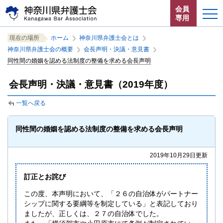
ペ
本
サ
会員
ー
文
イ
専用
ジ
へ
ト
こ
サ
の
ジ
内
ホーム
現在の場所
ホーム
神奈川県弁護士会とは
こ
イ
先
ャ
共
神奈川県弁護士会の概要
会長声明・決議・意見書
か
ト
頭
ン
通
お知らせ
同性間の婚姻を認める法制度の整備を求める会長声明
ら
内
で
プ
メ
サ
共
す。
す
ニ
会長声明・決議・意見書（2019年度）
イ
通
神奈川県弁護士会とは
る。
ュ
ト
メ
ー
一覧へ戻る
内
ニ
法律相談する
こ
共
ュ
こ
通
ー
同性間の婚姻を認める法制度の整備を求める会長声明
よくある質問
ま
メ
を
で。
ニ
読
2019年10月29日更新
ュ
み
ー
飛
訂正とお詫び
で
ば
す。
す。
閉じる
この度、本声明において、「２６の自治体がパートナー
シップに関する要綱等を制定している」と表記しており
ましたが、正しくは、２７の自治体でした。