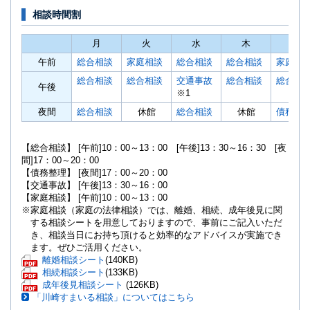
相談時間割
月
火
水
木
金
午前
総合相談
家庭相談
総合相談
総合相談
家庭相
総合相談
総合相談
交通事故
総合相談
総合相
午後
※1
夜間
総合相談
休館
総合相談
休館
債務整
【総合相談】 [午前]10：00～13：00 [午後]13：30～16：30 [夜
間]17：00～20：00
【債務整理】 [夜間]17：00～20：00
【交通事故】 [午後]13：30～16：00
【家庭相談】 [午前]10：00～13：00
※家庭相談（家庭の法律相談）では、離婚、相続、成年後見に関
する相談シートを用意しておりますので、事前にご記入いただ
き、相談当日にお持ち頂けると効率的なアドバイスが実施でき
ます。ぜひご活用ください。
P
離婚相談シート
(140KB)
D
P
相続相談シート
(133KB)
F
D
P
成年後見相談シート
(126KB)
「川崎すまいる相談」についてはこちら
フ
F
D
ァ
フ
F