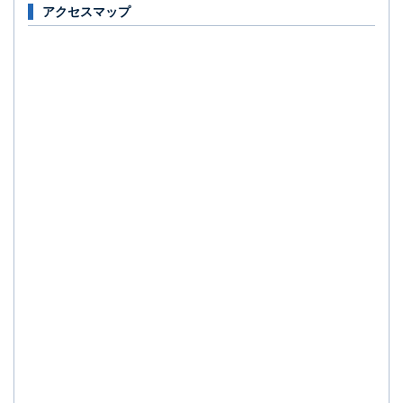
アクセスマップ
イ
ァ
フ
ル
イ
ァ
が
ル
イ
開
が
ル
き
開
が
ま
き
開
す。
ま
き
す。
ま
す。