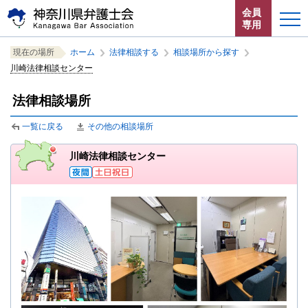
ペ
本
サ
会員
ー
文
イ
専用
ジ
へ
ト
こ
サ
の
ジ
内
こ
ペ
サ
ホーム
現在の場所
ホーム
の
法律相談する
の
相談場所から探す
の
こ
イ
中
中
中
先
ャ
共
こ
ー
イ
川崎法律相談センター
か
ト
の
の
の
か
ジ
頭
ン
通
ト
お知らせ
ら
内
こ
ら
共
内
で
プ
メ
法律相談場所
こ
サ
共
ペ
通
の
す。
す
ニ
か
イ
通
神奈川県弁護士会とは
ー
メ
現
る。
ュ
ら
一覧に戻る
その他の相談場所
ト
メ
ジ
ニ
在
ー
本
共
ュ
位
内
ニ
法律相談する
こ
文
通
ー
川崎法律相談センター
置
共
ュ
こ
で
メ
を
を
通
ー
す。
よくある質問
ま
ニ
読
表
メ
を
で。
ュ
み
示
ニ
読
ー
飛
し
ュ
み
で
ば
て
ー
飛
す。
す。
い
で
ば
ま
す。
す。
閉じる
す。