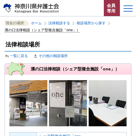
ペ
本
サ
会員
ー
文
イ
専用
ジ
へ
ト
こ
サ
の
ジ
内
こ
ペ
サ
ホーム
現在の場所
ホーム
の
法律相談する
の
相談場所から探す
の
こ
イ
中
中
中
先
ャ
共
こ
ー
イ
溝の口法律相談（シェア型複合施設「one」）
か
ト
の
の
の
か
ジ
頭
ン
通
ト
お知らせ
ら
内
こ
ら
共
内
で
プ
メ
法律相談場所
こ
サ
共
ペ
通
の
す。
す
ニ
か
イ
通
神奈川県弁護士会とは
ー
メ
現
る。
ュ
ら
一覧に戻る
その他の相談場所
ト
メ
ジ
ニ
在
ー
本
共
ュ
位
内
ニ
法律相談する
こ
文
通
ー
溝の口法律相談（シェア型複合施設「one」）
置
共
ュ
こ
で
メ
を
を
通
ー
す。
よくある質問
ま
ニ
読
表
メ
を
で。
ュ
み
示
ニ
読
ー
飛
し
ュ
み
で
ば
て
ー
飛
す。
す。
い
で
ば
ま
す。
す。
閉じる
す。