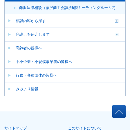
藤沢法律相談（藤沢商工会議所5階ミーティングルーム2）
相談内容から探す
弁護士を紹介します
高齢者の皆様へ
中小企業・小規模事業者の皆様へ
行政・各種団体の皆様へ
みみより情報
ペ
ー
ジ
本
共
文
通
こ
メ
サイトマップ
このサイトについて