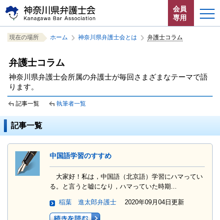
ペ
本
サ
会員
ー
文
イ
専用
ジ
へ
ト
こ
サ
の
ジ
内
ホーム
現在の場所
ホーム
神奈川県弁護士会とは
弁護士コラム
こ
イ
先
ャ
共
か
ト
頭
ン
通
お知らせ
弁護士コラム
ら
内
で
プ
メ
サ
共
す。
す
ニ
神奈川県弁護士会所属の弁護士が毎回さまざまなテーマで語
イ
通
神奈川県弁護士会とは
ります。
る。
ュ
ト
メ
ー
内
ニ
記事一覧
執筆者一覧
法律相談する
こ
共
ュ
こ
通
ー
記事一覧
よくある質問
ま
メ
を
で。
ニ
読
ュ
み
中国語学習のすすめ
ー
飛
で
ば
大家好！私は，中国語（北京語）学習にハマってい
す。
す。
閉じる
る。と言うと嘘になり，ハマっていた時期...
稲葉 進太郎弁護士
2020年09月04日更新