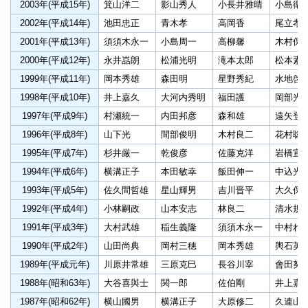
2003年(平成15年)
箕山洋二
影山秀人
小長井雅晴
小島衛
2002年(平成14年)
池田忠正
青木孝
高岡香
尾立孝
2001年(平成13年)
須須木永一
小島周一
高柳馨
木村保
2000年(平成12年)
永井嵓朗
松浦光明
滝本太郎
松本素
1999年(平成11年)
岡本秀雄
森田明
星野秀紀
水地啓
1998年(平成10年)
井上嘉久
大河内秀明
福田護
岡部光
1997年(平成9年)
村瀬統一
内田邦彦
森和雄
遠矢登
1996年(平成8年)
山下光
間部俊明
木村良二
花村聡
1995年(平成7年)
杉井厳一
乾俊彦
佐藤克洋
岩橋宣
1994年(平成6年)
横溝正子
本田敏幸
飯田伸一
中込光
1993年(平成5年)
佐久間哲雄
星山輝男
吉川晋平
大久保
1992年(平成4年)
小林嗣政
山本安志
林良二
清水規
1991年(平成3年)
大村武雄
稲生義隆
須須木永一
中村れ
1990年(平成2年)
山田尚典
岡村三穂
岡本秀雄
輿石英
1989年(平成元年)
川原井常雄
三原克巳
長谷川宰
會田努
1988年(昭和63年)
大谷喜與士
関一郎
佐伯剛
井上嘉
1987年(昭和62年)
横山國男
横溝正子
大原修二
久連山