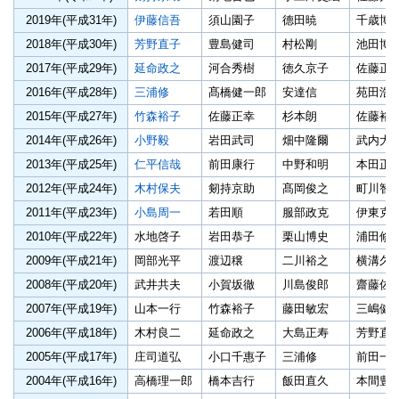
2019年(平成31年)
伊藤信吾
須山園子
德田暁
千歳博
2018年(平成30年)
芳野直子
豊島健司
村松剛
池田博
2017年(平成29年)
延命政之
河合秀樹
徳久京子
佐藤正
2016年(平成28年)
三浦修
髙橋健一郎
安達信
苑田浩
2015年(平成27年)
竹森裕子
佐藤正幸
杉本朗
佐藤裕
2014年(平成26年)
小野毅
岩田武司
畑中隆爾
武内大
2013年(平成25年)
仁平信哉
前田康行
中野和明
本田正
2012年(平成24年)
木村保夫
剱持京助
髙岡俊之
町川智
2011年(平成23年)
小島周一
若田順
服部政克
伊東克
2010年(平成22年)
水地啓子
岩田恭子
栗山博史
浦田修
2009年(平成21年)
岡部光平
渡辺穣
二川裕之
横溝久
2008年(平成20年)
武井共夫
小賀坂徹
川島俊郎
齋藤佐
2007年(平成19年)
山本一行
竹森裕子
藤田敏宏
三嶋健
2006年(平成18年)
木村良二
延命政之
大島正寿
芳野直
2005年(平成17年)
庄司道弘
小口千惠子
三浦修
前田一
2004年(平成16年)
高橋理一郎
橋本吉行
飯田直久
本間豊