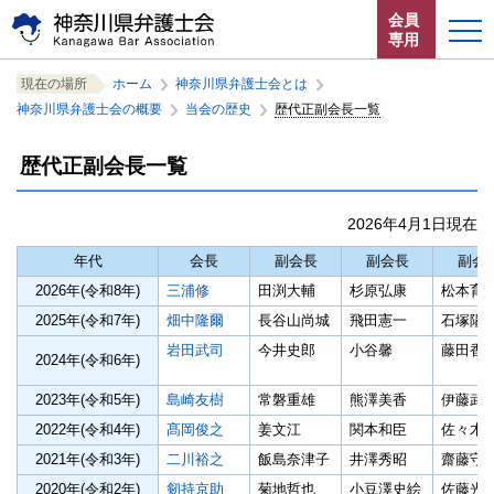
ペ
本
サ
会員
ー
文
イ
専用
ジ
へ
ト
こ
サ
の
ジ
内
こ
ペ
サ
ホーム
現在の場所
ホーム
の
神奈川県弁護士会とは
の
こ
イ
中
中
先
ャ
共
こ
ー
イ
神奈川県弁護士会の概要
の
当会の歴史
の
歴代正副会長一覧
か
ト
の
の
か
ジ
頭
ン
通
ト
中
中
お知らせ
ら
内
の
の
こ
ら
共
内
で
プ
メ
サ
共
歴代正副会長一覧
こ
ペ
通
の
す。
す
ニ
イ
通
神奈川県弁護士会とは
か
ー
メ
現
る。
ュ
ら
ト
メ
ジ
ニ
在
ー
2026年4月1日現在
本
共
ュ
位
内
ニ
法律相談する
こ
文
通
ー
置
共
ュ
年代
会長
副会長
副会長
副会
こ
で
メ
を
を
通
ー
よくある質問
ま
す。
2026年(令和8年)
三浦修
田渕大輔
杉原弘康
松本育
ニ
読
表
メ
を
で。
ュ
み
示
2025年(令和7年)
畑中隆爾
長谷山尚城
飛田憲一
石塚陽
ニ
読
ー
飛
し
ュ
み
岩田武司
今井史郎
小谷馨
藤田香
で
ば
て
2024年(令和6年)
ー
飛
す。
す。
い
で
ば
ま
2023年(令和5年)
島崎友樹
常磐重雄
熊澤美香
伊藤武
す。
す。
閉じる
す。
2022年(令和4年)
髙岡俊之
姜文江
関本和臣
佐々木
2021年(令和3年)
二川裕之
飯島奈津子
井澤秀昭
齋藤守
2020年(令和2年)
剱持京助
菊地哲也
小豆澤史絵
佐藤光