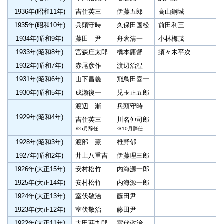
1936年(昭和11年)
吉住英三
伊藤五郎
高山鋼城
1935年(昭和10年)
兵頭守時
久保田国松
前田利三
1934年(昭和9年)
藤田 尹
舟倉清一
小林梅茂
1933年(昭和8年)
宮森庄太郎
橋本庸督
須々木平次
1932年(昭和7年)
赤尾彦作
渡辺治湟
1931年(昭和6年)
山下昌義
飛鳥田喜一
1930年(昭和5年)
成瀬復一
児玉正五郎
渡辺 漸
兵頭守時
1929年(昭和4年)
吉住英三
川名仲司郎
※5月辞任
※10月辞任
1928年(昭和3年)
渡部 薫
椎野郁
1927年(昭和2年)
井上八重吉
伊藤理三郎
1926年(大正15年)
安村松竹
内海源一郎
1925年(大正14年)
安村松竹
内海源一郎
1924年(大正13年)
室伏敬治
藤田尹
1923年(大正12年)
室伏敬治
藤田尹
1922年(大正11年)
太田荘九郎
室伏敬治