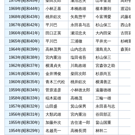
1970年(昭和45年)
柴田次郎
瀬沼忠夫
山本金造
高野俊
1969年(昭和44年)
小林正基
本橋政雄
榎本勝則
渡辺徳
1968年(昭和43年)
桃井銈次
矢島惣平
今富博愛
武藤泰
1967年(昭和42年)
平川巴
永田喜与志
杉山保三
西山敦
1966年(昭和41年)
田口正英
瀬沼忠夫
大内田栄
古田富
1965年(昭和40年)
平川巴
三浦徹
平井光一
杉崎重
1964年(昭和39年)
高林茂男
山内忠吉
瀧島克久
森英雄
1963年(昭和38年)
宮内重治
塩田省吾
杉山保三
1962年(昭和37年)
横溝貞夫
川島政雄
宮森弥之助
1961年(昭和36年)
金井博俊
柴田次郎
杉原尚五
1960年(昭和35年)
青木三代松
桃井銈次
横溝善正
1959年(昭和34年)
菅原道彦
小林徳太郎
遠藤徳雄
1958年(昭和33年)
稲木延雄
高橋茂
三輪一雄
1957年(昭和32年)
山田盛
箕山保男
永田喜与志
1956年(昭和31年)
大類武雄
宮内重治
谷田部正
1955年(昭和30年)
加藤外次
吉住達一郎
畠山国重
1954年(昭和29年)
名越亮一
高橋長潤
林幹二