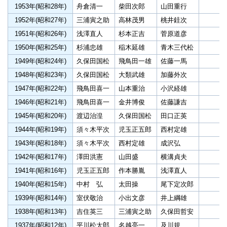
1953年(昭和28年)
舟倉清一
柴田次郎
山田重行
1952年(昭和27年)
三浦寅之助
高林茂男
桃井銈次
1951年(昭和26年)
浅澤直人
杉本正吉
菅原道彦
1950年(昭和25年)
杉浦忠雄
稲木延雄
青木三代松
1949年(昭和24年)
久保田国松
飛鳥田一雄
佐藤一馬
1948年(昭和23年)
久保田国松
大類武雄
加藤外次
1947年(昭和22年)
飛鳥田喜一
山本重治
小沢経雄
1946年(昭和21年)
飛鳥田喜一
金井博俊
佐藤謙吉
1945年(昭和20年)
渡辺治湟
久保田国松
田口正英
1944年(昭和19年)
須々木平次
児玉正五郎
西村定雄
1943年(昭和18年)
須々木平次
西村定雄
成沢弘
1942年(昭和17年)
澤田洪憲
山田盛
横溝貞夫
1941年(昭和16年)
児玉正五郎
作本勝胤
浅澤直人
1940年(昭和15年)
中村 弘
太田操
尾下定次郎
1939年(昭和14年)
室伏敬治
小出文彦
井上綱雄
1938年(昭和13年)
吉住英三
三浦寅之助
久保田哲安
1937年(昭和12年)
平川松太郎
名越亮一
及川規