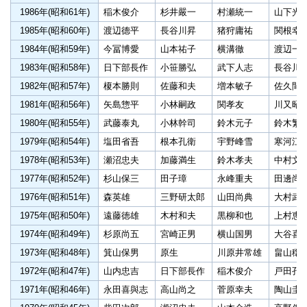
1986年(昭和61年)
稲木俊介
杉井嚴一
村瀬統一
山下光
1985年(昭和60年)
渡辺德平
長谷川昇
猪狩庸祐
関根幸
1984年(昭和59年)
今冨博愛
山本祐子
横溝徹
渡辺一
1983年(昭和58年)
日下部長作
小笹勝弘
武下人志
長谷川
1982年(昭和57年)
榎本勝則
佐藤和夫
増本敏子
佐久間
1981年(昭和56年)
矢島惣平
小林嗣政
関孝友
川又昭
1980年(昭和55年)
武藤泰丸
小林幹司
鈴木元子
鈴木繁
1979年(昭和54年)
塩田省吾
根本孔衛
宇野峰雪
寒河江
1978年(昭和53年)
瀬沼忠夫
加藤満生
鈴木孝夫
中村文
1977年(昭和52年)
杉山保三
田子璋
永峰重夫
田邊尚
1976年(昭和51年)
森英雄
三野研太郎
山田尚典
大村武
1975年(昭和50年)
遠藤徳雄
木村和夫
黒柳和也
上村恵
1974年(昭和49年)
杉原尚五
宮崎正男
横山国男
大谷喜
1973年(昭和48年)
箕山保男
原生
川原井常雄
畠山穣
1972年(昭和47年)
山内忠吉
日下部長作
稲木俊介
戸田孔
1971年(昭和46年)
永田喜與志
高山尚之
菅原幸夫
陶山圭