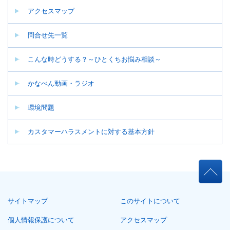
アクセスマップ
問合せ先一覧
こんな時どうする？～ひとくちお悩み相談～
かなべん動画・ラジオ
環境問題
カスタマーハラスメントに対する基本方針
ペ
ー
ジ
本
共
文
通
こ
メ
サイトマップ
このサイトについて
こ
ニ
ま
ュ
個人情報保護について
アクセスマップ
で。
ー