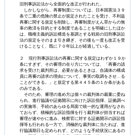
旧刑事訴訟法から全面的な改正が行われた。
しかしながら、再審制度については、日本国憲法３９
条で二重の危険の禁止が規定されたことを受け、不利益
再審に関する規定を削除し、再審制度がえん罪からの無
辜の救済を目的とする制度であることを明確にしたほか
は、職権主義的訴訟構造を基調とする戦前の旧刑事訴訟
法の規定をそのまま引き継ぎ、その後も一度も改正を受
けることなく、既に７０年以上が経過している。
２ 現行刑事訴訟法の再審に関する規定はわずか１９か
条にすぎず、その審理の在り方については、「再審の請
求を受けた裁判所は、必要があるときは、合議体の構成
員に再審の請求の理由について、事実の取調をさせ…る
ことができる。」と規定する第４４５条の１か条がある
のみである。
そのため、審理の進め方は個々の裁判体の裁量に委ね
られ、進行協議や証拠開示に向けた訴訟指揮、証拠調べ
の実施等、手続のあらゆる局面で統一的な運用がなされ
ておらず、積極的な訴訟指揮を行う裁判体が担当すれば
審理が速やかに進み、検察官に対する証拠開示の訴訟指
揮等も行われる一方で、消極的な裁判体に当たれば、進
行協議期日も定められず、どのような手続状況にあるの