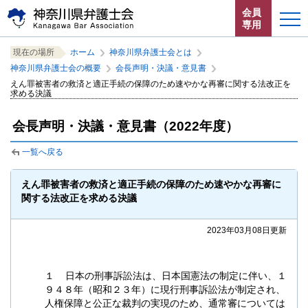
ペ
本
サ
会員
ー
文
イ
専用
ジ
へ
ト
こ
サ
の
ジ
内
ホーム
現在の場所
ホーム
神奈川県弁護士会とは
こ
イ
先
ャ
共
神奈川県弁護士会の概要
会長声明・決議・意見書
か
ト
頭
ン
通
お知らせ
えん罪被害者の救済と適正手続の保障のため速やかな再審に関する法改正を
ら
内
で
プ
メ
求める決議
サ
共
す。
す
ニ
イ
通
神奈川県弁護士会とは
る。
ュ
会長声明・決議・意見書（2022年度）
ト
メ
ー
内
ニ
法律相談する
こ
一覧へ戻る
共
ュ
こ
通
ー
よくある質問
ま
えん罪被害者の救済と適正手続の保障のため速やかな再審に
メ
を
で。
関する法改正を求める決議
ニ
読
ュ
み
ー
飛
2023年03月08日更新
で
ば
す。
す。
閉じる
１ 日本の刑事訴訟法は、日本国憲法の制定に伴い、１
９４８年（昭和２３年）に現行刑事訴訟法が制定され、
人権保障と公正な裁判の実現のため、通常審については