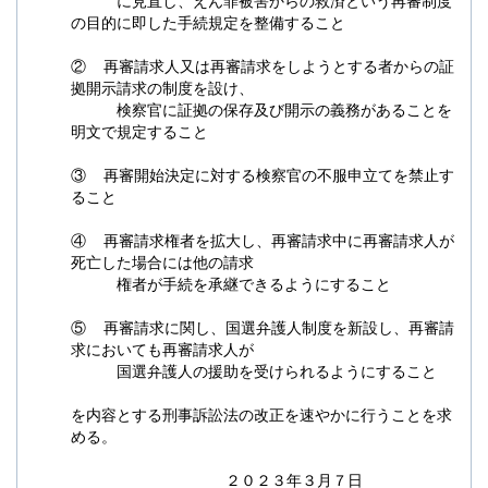
に見直し、えん罪被害からの救済という再審制度
の目的に即した手続規定を整備すること
② 再審請求人又は再審請求をしようとする者からの証
拠開示請求の制度を設け、
検察官に証拠の保存及び開示の義務があることを
明文で規定すること
③ 再審開始決定に対する検察官の不服申立てを禁止す
ること
④ 再審請求権者を拡大し、再審請求中に再審請求人が
死亡した場合には他の請求
権者が手続を承継できるようにすること
⑤ 再審請求に関し、国選弁護人制度を新設し、再審請
求においても再審請求人が
国選弁護人の援助を受けられるようにすること
を内容とする刑事訴訟法の改正を速やかに行うことを求
める。
２０２３年３月７日