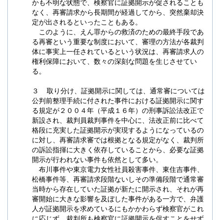
かも不明な状態で、検察官に証拠開示が促されることも
なく、再審請求から長期間が経過してから、突然棄却決
定が出されるといったこともある。
このように、えん罪からの救済のための最終手段であ
る再審という重要な制度において、審理の方法が各裁判
体に事実上一任されているという状況は、再審請求人の
権利保障において、数々の深刻な問題を生じさせてい
る。
３ 取り分け、証拠開示に関しては、通常審については
公判前整理手続に付された事件における証拠開示に関す
る規定が２００４年（平成１６年）の刑事訴訟法改正で
新設され、裁判員裁判事件を中心に、法改正前に比べて
格段に充実した証拠開示が実現するようになっているの
に対し、再審請求審では根拠となる規定がなく、裁判所
の訴訟指揮に大きく依存していることから、必要な証拠
開示が行われない事件も依然として多い。
布川事件や東京電力女性社員殺害事件、東住吉事件、
松橋事件等、再審請求段階ないしその準備段階で通常審
当時から存在していた証拠が新たに開示され、それが再
審開始に大きな影響を及ぼした事件がある一方で、弁護
人が証拠開示を求めているにもかかわらず検察官がこれ
に応じず、裁判所も検察官に証拠開示を促すことをせず