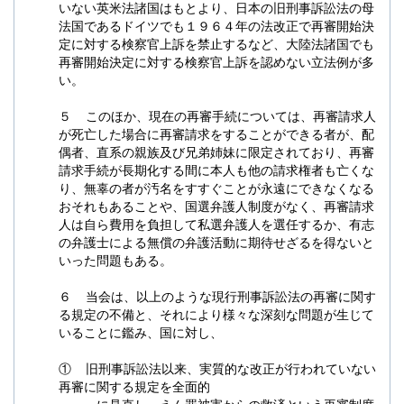
いない英米法諸国はもとより、日本の旧刑事訴訟法の母
法国であるドイツでも１９６４年の法改正で再審開始決
定に対する検察官上訴を禁止するなど、大陸法諸国でも
再審開始決定に対する検察官上訴を認めない立法例が多
い。
５ このほか、現在の再審手続については、再審請求人
が死亡した場合に再審請求をすることができる者が、配
偶者、直系の親族及び兄弟姉妹に限定されており、再審
請求手続が長期化する間に本人も他の請求権者も亡くな
り、無辜の者が汚名をすすぐことが永遠にできなくなる
おそれもあることや、国選弁護人制度がなく、再審請求
人は自ら費用を負担して私選弁護人を選任するか、有志
の弁護士による無償の弁護活動に期待せざるを得ないと
いった問題もある。
６ 当会は、以上のような現行刑事訴訟法の再審に関す
る規定の不備と、それにより様々な深刻な問題が生じて
いることに鑑み、国に対し、
① 旧刑事訴訟法以来、実質的な改正が行われていない
再審に関する規定を全面的