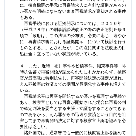
に、捜査機関の手元に再審請求人に有利な証拠があるの
か否かも明確にならないまま再審請求が棄却される事件
もある。
再審手続における証拠開示については、２０１６年
（平成２８年）の刑事訴訟法改正の際の改正附則９条３
項で「政府は、この法律の公布後、必要に応じ、速やか
に、再審請求審における証拠開示…について検討を行う
ものとする。」とされたが、この点に関する法改正の目
処は全く立っていない状態が続いている。
４ また、近時、布川事件や松橋事件、湖東事件等、即
時抗告審で再審開始が認められたにもかかわらず、検察
官が最高裁に特別抗告し、再審開始決定の確定が遅れ、
えん罪被害の救済までの期間が長期化する事件も増えて
いる。
再審請求審は再審を開始するか否かを審理する手続で
あり、検察官としては再審が開始された場合に再審公判
で確定判決を妥当とする主張・立証をすることができる
のであるから、えん罪からの迅速な救済という目的を阻
害してまで再審開始決定に対する検察官上訴を認める必
要性は乏しい。
諸外国では、通常審でも一般的に検察官上訴を認めて