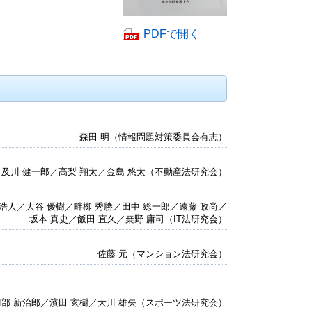
PDF
PDFで開く
フ
ァ
イ
ル
が
開
き
森田 明（情報問題対策委員会有志）
ま
す。
／及川 健一郎／高梨 翔太／金島 悠太（不動産法研究会）
 浩人／大谷 優樹／畔栁 秀勝／田中 総一郎／遠藤 政尚／
坂本 真史／飯田 直久／桒野 庸司（IT法研究会）
佐藤 元（マンション法研究会）
阿部 新治郎／濱田 玄樹／大川 雄矢（スポーツ法研究会）