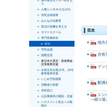
成年後見センターみまも
す。
す。
い
り
ま
人権シンポ in かながわ
す。
市民法律講座
みんなの法教育
憲法の危機を考える
目次
サマースクール
専門実務研究
PDF
地方
目次
フ
市民会議
ァ
PDF
共有
国際交流
イ
フ
東日本大震災・原発事故
ル
ァ
災害復興支援
が
PDF
イン
イ
令和元年台風15号、19号
開
フ
ル
被害復興支援
き
ァ
が
いじめ予防授業
ま
イ
PDF
配偶
開
消費者の部屋
す。
ル
フ
き
が
市民窓口
ァ
ま
PDF
シン
開
公設事務所の開設・支援
イ
す。
―繰り返
フ
き
ル
ハラスメント防止への取
ァ
ま
組み
が