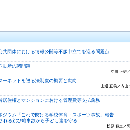
公共団体における情報公開等不服申立てを巡る問題点
不動産の諸問題
立川 正雄
ターネットを巡る法制度の概要と動向
山辺 直義／内山
者居住権とマンションにおける管理費等支払義務
ポジウム「これで防げる学校体育・スポーツ事故」報告
される跳び箱事故から子ども達を守る―
松原 範之／