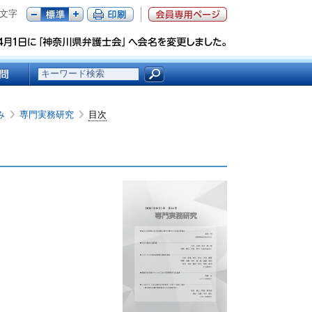
文字
み
の
専門実務研究
の
目次
中
中
の
の