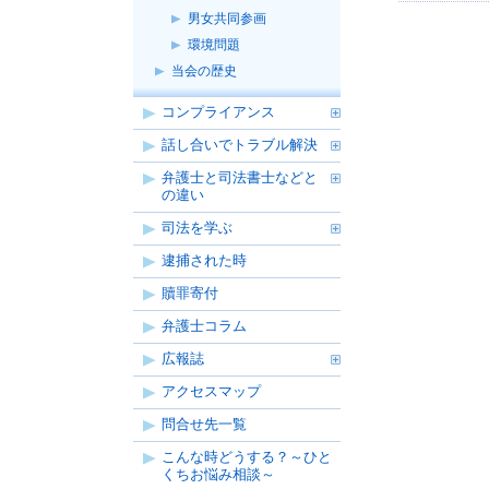
イ
す。
開
男女共同参画
ル
き
環境問題
が
ま
当会の歴史
開
す。
き
コンプライアンス
ま
す。
話し合いでトラブル解決
弁護士と司法書士などと
の違い
司法を学ぶ
逮捕された時
贖罪寄付
弁護士コラム
広報誌
アクセスマップ
問合せ先一覧
こんな時どうする？～ひと
くちお悩み相談～