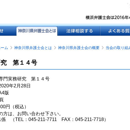
ホーム
の
神奈川県弁護士会とは
の
神奈川県弁護士会の概要
の
当会の取り組
中
中
中
の
の
の
研究 第１４号
専門実務研究 第１４号
020年2月28日
A4版
頁
500円（税込）
の方は、お問い合わせ下さい。
 （TEL：045-211-7711 FAX：045-211-7718）