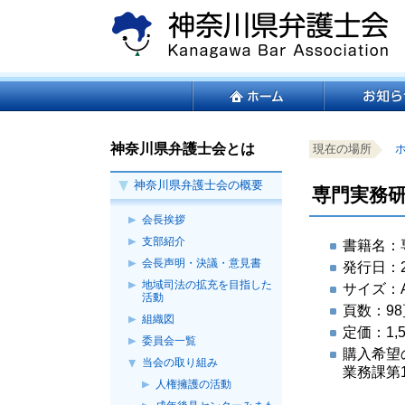
ペ
本
ー
文
ジ
へ
の
ジ
こ
サ
先
ャ
こ
イ
頭
ン
か
ト
サ
で
プ
ら
内
イ
す。
す
こ
ペ
神奈川県弁護士会とは
サ
現在の場所
サ
共
ト
る。
こ
ー
イ
イ
通
こ
内
神奈川県弁護士会の概要
か
ジ
ト
専門実務
ト
メ
こ
共
ら
共
内
内
ニ
か
通
会長挨拶
ペ
通
の
共
ュ
ら
メ
ー
メ
支部紹介
現
書籍名：
通
ー
本
ニ
ジ
ニ
在
会長声明・決議・意見書
発行日：2
メ
を
文
ュ
共
ュ
位
地域司法の拡充を目指した
サイズ：
ニ
読
で
ー
活動
通
ー
置
ュ
み
す。
こ
頁数：98
メ
を
を
組織図
ー
飛
こ
定価：1,
ニ
読
表
委員会一覧
で
ば
ま
購入希望
ュ
み
示
当会の取り組み
す。
す。
で。
業務課第1係
ー
飛
し
人権擁護の活動
で
ば
て