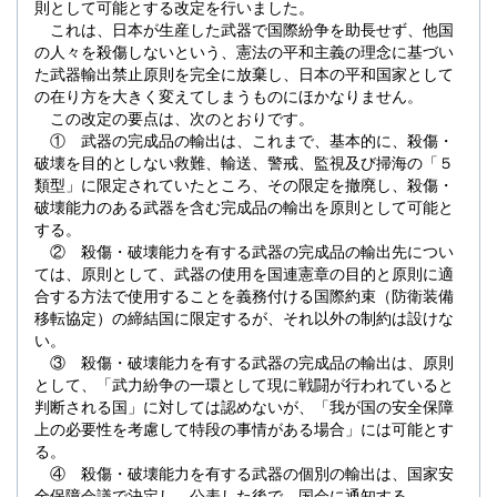
則として可能とする改定を行いました。
これは、日本が生産した武器で国際紛争を助長せず、他国
の人々を殺傷しないという、憲法の平和主義の理念に基づい
た武器輸出禁止原則を完全に放棄し、日本の平和国家として
の在り方を大きく変えてしまうものにほかなりません。
この改定の要点は、次のとおりです。
① 武器の完成品の輸出は、これまで、基本的に、殺傷・
破壊を目的としない救難、輸送、警戒、監視及び掃海の「５
類型」に限定されていたところ、その限定を撤廃し、殺傷・
破壊能力のある武器を含む完成品の輸出を原則として可能と
する。
② 殺傷・破壊能力を有する武器の完成品の輸出先につい
ては、原則として、武器の使用を国連憲章の目的と原則に適
合する方法で使用することを義務付ける国際約束（防衛装備
移転協定）の締結国に限定するが、それ以外の制約は設けな
い。
③ 殺傷・破壊能力を有する武器の完成品の輸出は、原則
として、「武力紛争の一環として現に戦闘が行われていると
判断される国」に対しては認めないが、「我が国の安全保障
上の必要性を考慮して特段の事情がある場合」には可能とす
る。
④ 殺傷・破壊能力を有する武器の個別の輸出は、国家安
全保障会議で決定し、公表した後で、国会に通知する。