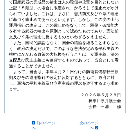
て国産武器の完成品の輸出は人の殺傷や攻撃を目的としない
上記「５類型」の場合に限定され、かろうじて歯止めがかけ
られていました。これは、まさに、憲法前文及び９条の理念
に基づく歯止めであったといえます。しかし、この度の上記
運用指針の改定は、この歯止めをなくして、殺傷・破壊能力
を有する武器の輸出を原則として認めたものであり、憲法前
文及び９条の理念に反するものといわざるをえません。
また、国民的議論もなく、国会の議論を経ることすらもな
く、政府の決定だけで、このような憲法が定める平和主義の
根幹にかかわる政策の大転換を行うことは、立憲主義、法の
支配及び民主主義にも違背するものであって、当会として看
過することができません。
よって、当会は、本年４月２１日付けの防衛装備移転三原
則及びその運用指針の改定に反対するとともに、政府に対
し、憲法の平和主義及び立憲主義の理念を遵守するよう求め
ます。
２０２６年５月２８日
神奈川県弁護士会
会長 三浦 修
前のページ
次のページ
へ
へ