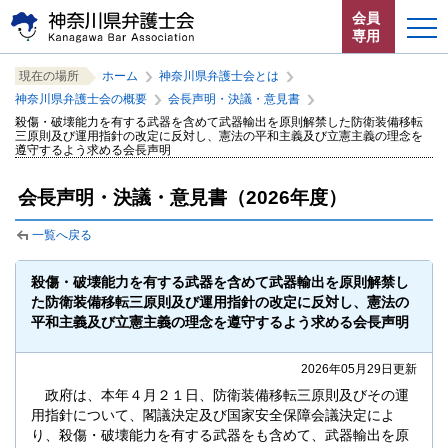
ペ
本
サ
会員
ー
文
イ
専用
ジ
へ
ト
こ
サ
の
ジ
内
ホーム
現在の場所
ホーム
神奈川県弁護士会とは
こ
イ
先
ャ
共
神奈川県弁護士会の概要
会長声明・決議・意見書
か
ト
頭
ン
通
お知らせ
殺傷・破壊能力を有する武器を含めて武器輸出を原則解禁した防衛装備移転
ら
内
で
プ
メ
三原則及び運用指針の改定に反対し、憲法の平和主義及び立憲主義の理念を
サ
共
遵守するよう求める会長声明
す。
す
ニ
イ
通
神奈川県弁護士会とは
る。
ュ
ト
メ
会長声明・決議・意見書（2026年度）
ー
内
ニ
法律相談する
こ
共
ュ
一覧へ戻る
こ
通
ー
よくある質問
ま
メ
を
で。
殺傷・破壊能力を有する武器を含めて武器輸出を原則解禁し
ニ
読
た防衛装備移転三原則及び運用指針の改定に反対し、憲法の
ュ
み
平和主義及び立憲主義の理念を遵守するよう求める会長声明
ー
飛
で
ば
2026年05月29日更新
す。
す。
閉じる
政府は、本年４月２１日、防衛装備移転三原則及びその運
用指針について、閣議決定及び国家安全保障会議決定によ
り、殺傷・破壊能力を有する武器をも含めて、武器輸出を原