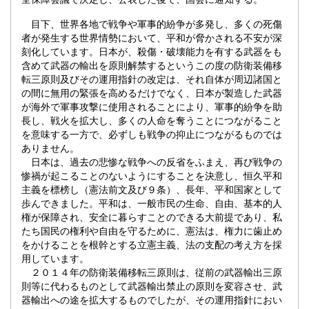
目下、世界各地で戦争や軍事的紛争が多発し、多くの死傷
者が発生する世界情勢において、平和が脅かされる不安が深
刻化しています。日本が、殺傷・破壊能力を有する武器をも
含めて武器の輸出を原則解禁するというこの度の防衛装備移
転三原則及びその運用指針の改定は、それ自体が周辺諸国と
の間に無用の緊張を高めるだけでなく、日本が製造した武器
が海外で軍事攻撃に使用されることにより、軍事的紛争を助
長し、戦火を拡大し、多くの人命を奪うことにつながること
を意味する一方で、必ずしも戦争の抑止につながるものでは
ありません。
日本は、過去の悲惨な戦争への反省をふまえ、再び戦争の
惨禍が起こることのないようにすることを決意し、恒久平和
主義を標榜し（憲法前文及び９条）、長年、平和国家として
歩んできました。平和は、一般市民の生命、自由、基本的人
権が保障され、安全に暮らすことのできる大前提であり、私
たち国民の権利や自由を守るために、憲法は、権力に歯止め
をかけることを根幹とする立憲主義、法の支配の考え方を採
用しています。
２０１４年の防衛装備移転三原則は、従前の武器輸出三原
則等に代わるものとして武器輸出禁止の原則を変容させ、武
器輸出への途を拡大するものでしたが、その運用指針におい