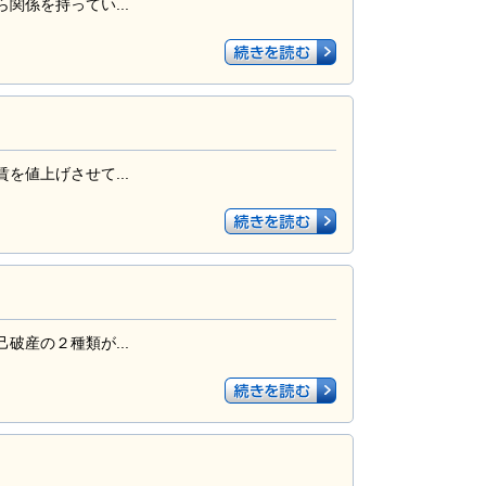
係を持ってい...
値上げさせて...
産の２種類が...