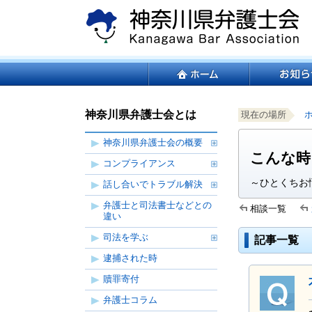
ペ
本
ー
文
ジ
へ
の
ジ
こ
サ
先
ャ
こ
イ
頭
ン
か
ト
サ
で
プ
ら
内
イ
す。
す
神奈川県弁護士会とは
現在の場所
サ
共
ト
る。
イ
通
内
神奈川県弁護士会の概要
ト
メ
共
こんな時
コンプライアンス
内
ニ
通
共
ュ
メ
～ひとくちお
話し合いでトラブル解決
通
ー
ニ
弁護士と司法書士などとの
メ
を
ュ
相談一覧
違い
ニ
読
ー
ュ
み
司法を学ぶ
こ
記事一覧
ー
飛
こ
逮捕された時
で
ば
ま
贖罪寄付
す。
す。
で。
弁護士コラム