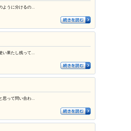
うに分けるの...
果たし残って...
って問い合わ...