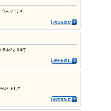
んでいます。...
本給と営業手...
繰り返して...